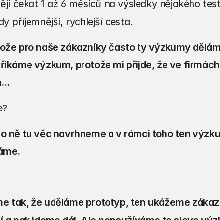
tějí čekat 1 až 6 měsíců na výsledky nějakého tes
y příjemnější, rychlejší cesta.
tože pro naše zákazníky často ty výzkumy děláme
říkáme výzkum, protože mi přijde, že ve firmách
...
e?
ro ně tu věc navrhneme a v rámci toho ten výzku
káme.
e tak, že uděláme prototyp, ten ukážeme zákazní