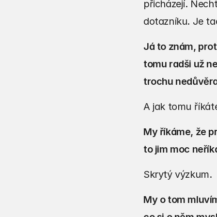
přicházejí. Nech
dotazníku. Je tad
Já to znám, pro
tomu radši už ne
trochu nedůvěra
A jak tomu říkát
My říkáme, že p
to jim moc neří
Skrytý výzkum.
My o tom mluvím