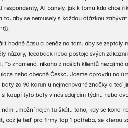
 respondenty, AI panely, jak k tomu kdo chce řík
na to, aby se nemusely s každou otázkou zabývat 
ntů.
it hodně času a peněz na tom, aby se zeptaly reál
y názory, feedback nebo postoje svých zákazníků
i. To znamená, nikoho z našich klientů nezajímá 
lace nebo obecně Česko. Jdeme opravdu na úroveň 
i boty za 90 korun u nejmenované značky a teď jim 
si koupí tyto boty v následujícím týdnu nebo dv
 nám umožní nejen tu škálu toho, kdy se koho na 
t, což je teď pro firmy top 1 potřeba, se kterou z