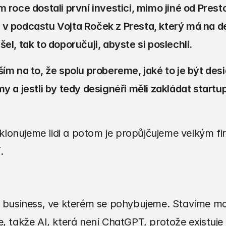
m roce dostali první investici, mimo jiné od Prest
v podcastu Vojta Roček z Presta, který má na de
el, tak to doporučuji, abyste si poslechli.
ším na to, že spolu probereme, jaké to je být desi
y a jestli by tedy designéři měli zakládat startup
lonujeme lidi a potom je propůjčujeme velkým fi
.
ný business, ve kterém se pohybujeme. Stavíme m
, takže AI, která není ChatGPT, protože existuje v