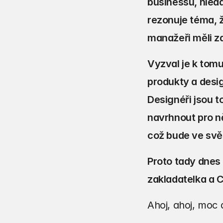
businessu, hledá
rezonuje téma, ž
manažeři měli za
Vyzval je k tomu
produkty a desig
Designéři jsou t
navrhnout pro ně
což bude ve svě
Proto tady dnes 
zakladatelka a C
Ahoj, ahoj, moc d