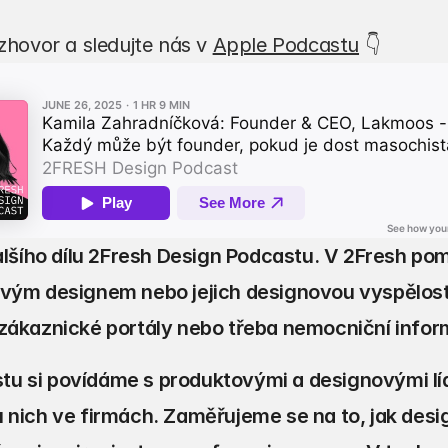
ozhovor a sledujte nás v 
Apple Podcastu
 👇
dalšího dílu 2Fresh Design Podcastu. V 2Fresh p
ovým designem nebo jejich designovou vyspělost
 zákaznické portály nebo třeba nemocniční info
u si povídáme s produktovými a designovými lídr
u nich ve firmách. Zaměřujeme se na to, jak des