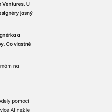
o Ventures. U 
signéry jasný 
gnérka a 
y. Co vlastně 
rmám na 
odely pomocí 
íce AI než je 