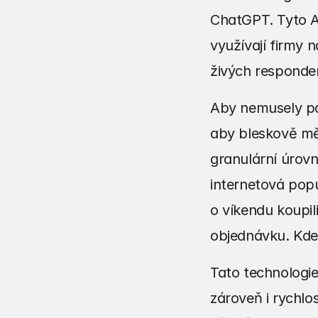
ChatGPT. Tyto AI
využívají firmy 
živých responde
Aby nemusely pál
aby bleskově měl
granulární úrovn
internetová popu
o víkendu koupil
objednávku. Kde 
Tato technologie
zároveň i rychlos