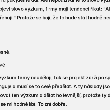
í a pak jdeme dál. Ale nepoužíváme to slovo výz
jeví slovo výzkum, firmy mají tendenci říkat: "Al
ebuji." Protože se bojí, že to bude stát hodně pen
esně.
vě.
ýzkum firmy neudělají, tak se projekt zdrží po sp
funguje a musí se to celé předělat. A ty náklady j
lovat ten výzkum a dělat ho levnější, protože ty d
 se mi hodně líbí. To zní dobře.