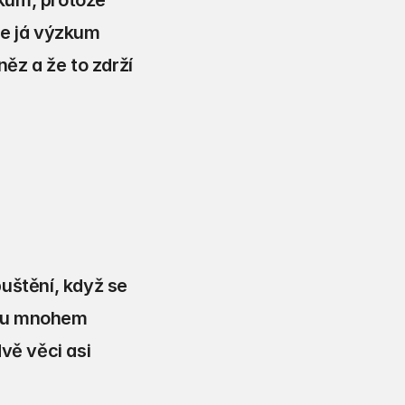
kum, protože 
e já výzkum 
ěz a že to zdrží 
uštění, když se 
sou mnohem 
vě věci asi 