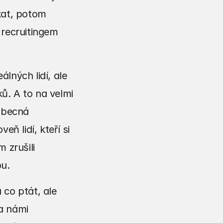
at, potom 
recruitingem 
ných lidí, ale 
. A to na velmi 
obecná 
lidí, kteří si 
zrušili 
ou.
co ptát, ale 
a námi 