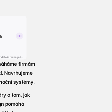
omáháme firmám 
í. Navrhujeme 
rmační systémy.
y o tom, jak 
ign pomáhá 