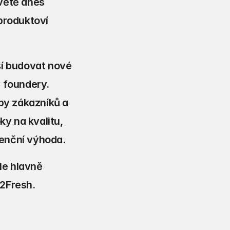
větě dnes 
produktoví 
ší budovat nové 
 foundery. 
by zákazníků a 
y na kvalitu, 
renční výhoda.
e hlavně 
 2Fresh.