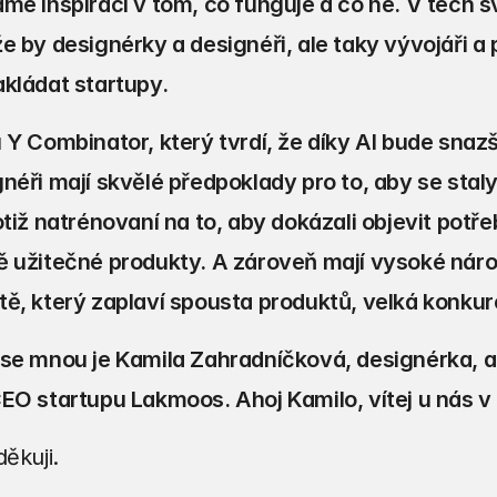
me inspiraci v tom, co funguje a co ne. V tech s
e by designérky a designéři, ale taky vývojáři a 
kládat startupy.
 Y Combinator, který tvrdí, že díky AI bude snaz
néři mají skvělé předpoklady pro to, aby se staly
otiž natrénovaní na to, aby dokázali objevit potře
 užitečné produkty. A zároveň mají vysoké nárok
tě, který zaplaví spousta produktů, velká konku
se mnou je Kamila Zahradníčková, designérka, al
EO startupu Lakmoos. Ahoj Kamilo, vítej u nás v
ěkuji.