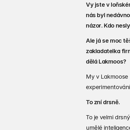
Vy jste v loňské
nás byl nedávno 
názor. Kdo neslyš
Ale já se moc tě
zakladatelka firm
dělá Lakmoos?
My v Lakmoose k
experimentování
To zní drsně.
To je velmi drs
umělé inteligence