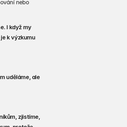
tování nebo 
. I když my 
 je k výzkumu 
m uděláme, ale 
kům, zjistíme, 