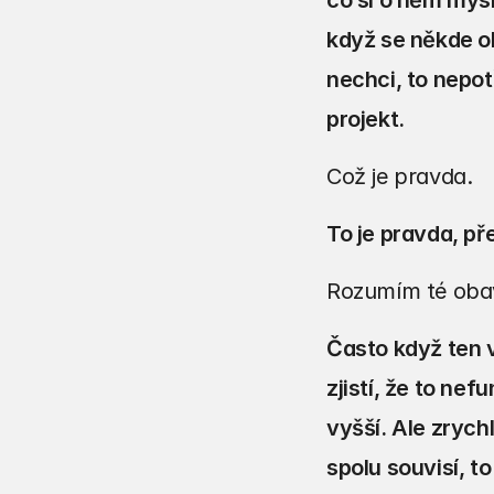
co si o něm mysl
když se někde ob
nechci, to nepotř
projekt.
Což je pravda.
To je pravda, př
Rozumím té oba
Často když ten v
zjistí, že to ne
vyšší. Ale zrych
spolu souvisí, to