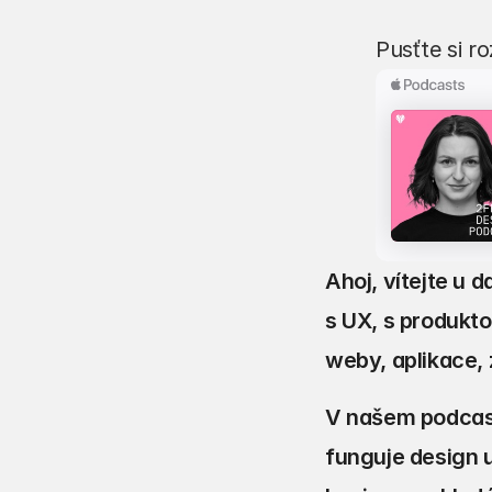
Pusťte si r
Ahoj, vítejte u 
s UX, s produkt
weby, aplikace,
V našem podcast
funguje design 