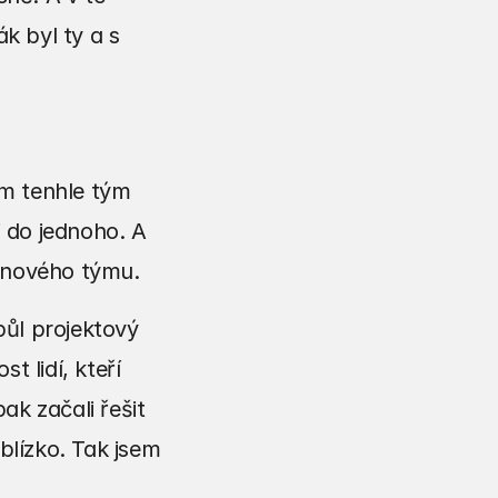
k byl ty a s 
em tenhle tým 
 do jednoho. A 
ignového týmu.
půl projektový 
 lidí, kteří 
k začali řešit 
blízko. Tak jsem 