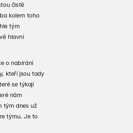
ou čistě 
eba kolem toho 
hle tým 
ě hlavní 
e o nabírání 
 kteří jsou tady 
eré se týkají 
eré nám 
n tým dnes už 
re týmu. Je to 