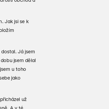
arosti obchod a 
Jak jsi se k 
oložím 
dostal. Já jsem 
dobu jsem dělal 
jsem u toho 
sebe jako 
přicházel už 
ně. A v té 