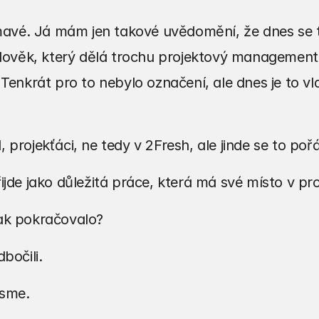
ímavé. Já mám jen takové uvědomění, že dnes se tét
člověk, který dělá trochu projektový management
 Tenkrát pro to nebylo označení, ale dnes je to vla
 projekťáci, ne tedy v 2Fresh, ale jinde se to poř
ijde jako důležitá práce, která má své místo v pr
ak pokračovalo?
bočili.
jsme.