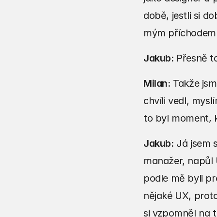
době, jestli si d
mým příchodem s
Jakub:
 Přesně t
Milan:
 Takže jsm
chvíli vedl, mysl
to byl moment, 
Jakub:
 Já jsem s
manažer, napůl UX
podle mě byli pr
nějaké UX, proto
si vzpomněl na tu