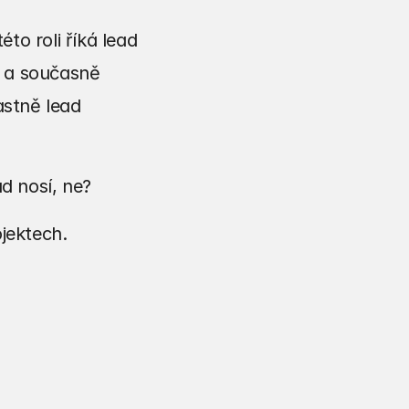
o roli říká lead 
 a současně 
stně lead 
ád nosí, ne?
ojektech.