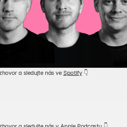
ozhovor a sledujte nás ve 
Spotify
 👇
ozhovor a sledujte nás v 
Apple Podcastu
 👇