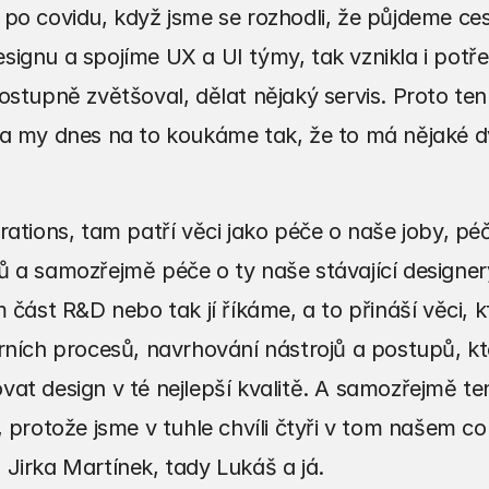
po covidu, když jsme se rozhodli, že půjdeme cest
ignu a spojíme UX a UI týmy, tak vznikla i potř
ostupně zvětšoval, dělat nějaký servis. Proto ten
a my dnes na to koukáme tak, že to má nějaké dv
rations, tam patří věci jako péče o naše joby, péč
 a samozřejmě péče o ty naše stávající designery,
 část R&D nebo tak jí říkáme, a to přináší věci, kt
rních procesů, navrhování nástrojů a postupů, kt
at design v té nejlepší kvalitě. A samozřejmě te
, protože jsme v tuhle chvíli čtyři v tom našem co
Jirka Martínek, tady Lukáš a já.