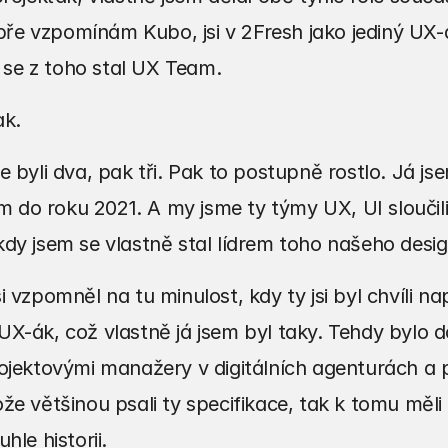
obře vzpomínám Kubo, jsi v 2Fresh jako jediný UX-á
e z toho stal UX Team.
ak.
e byli dva, pak tři. Pak to postupně rostlo. Já js
ím do roku 2021. A my jsme ty týmy UX, UI sloučili
kdy jsem se vlastně stal lídrem toho našeho des
i vzpomněl na tu minulost, kdy ty jsi byl chvíli na
-ák, což vlastně já jsem byl taky. Tehdy bylo dost
ojektovými manažery v digitálních agenturách a pa
že většinou psali ty specifikace, tak k tomu měli 
hle historii.