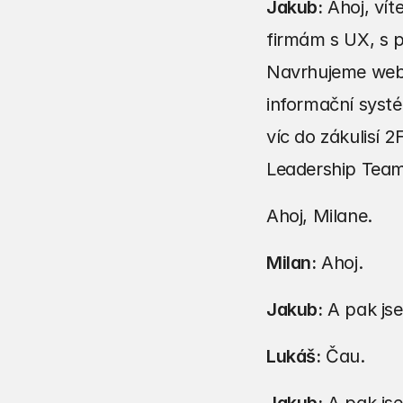
Jakub:
 Ahoj, ví
firmám s UX, s p
Navrhujeme weby
informační systé
víc do zákulisí 
Leadership Team
Ahoj, Milane.
Milan:
 Ahoj.
Jakub:
 A pak js
Lukáš:
 Čau.