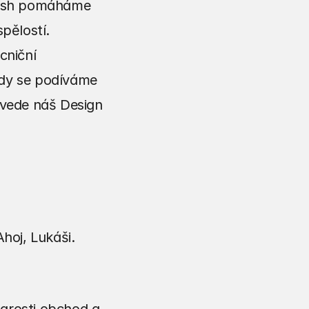
Fresh pomáháme 
ělostí. 
niční 
dy se podíváme 
 vede náš Design 
hoj, Lukáši.