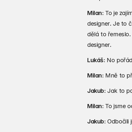
Milan:
 To je zaj
designer. Je to 
dělá to řemeslo.
designer.
Lukáš:
 No pořád,
Milan:
 Mně to př
Jakub:
 Jak to p
Milan:
 To jsme od
Jakub:
 Odbočili 