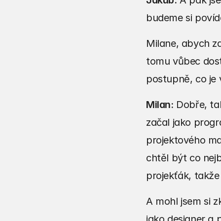
Jakub:
 A pak js
budeme si povíd
Milane, abych za
tomu vůbec dosta
postupně, co je
Milan:
 Dobře, ta
začal jako progr
projektového ma
chtěl být co nejb
projekťák, takže 
A mohl jsem si z
jako designer a p