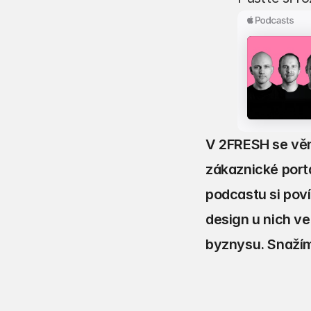
V 2FRESH se věn
zákaznické port
podcastu si poví
design u nich v
byznysu. Snažíme