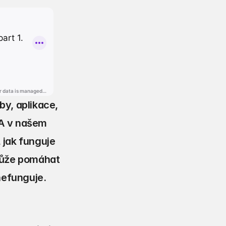
, aplikace, 
A v našem 
jak funguje 
může pomáhat 
nefunguje.