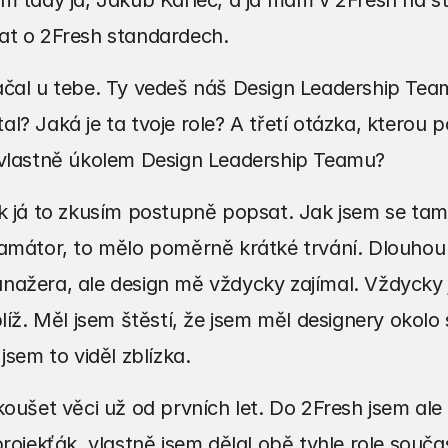
em tady já, Jakub Karlec, a já mám v 2Fresh na st
at o 2Fresh standardech.
čal u tebe. Ty vedeš náš Design Leadership Team. 
l? Jaká je ta tvoje role? A třetí otázka, kterou p
 vlastně úkolem Design Leadership Teamu?
k já to zkusím postupně popsat. Jak jsem se tam 
amátor, to mělo poměrně krátké trvání. Dlouhou 
nažera, ale design mě vždycky zajímal. Vždycky 
líž. Měl jsem štěstí, že jsem měl designery okolo 
jsem to viděl zblízka.
koušet věci už od prvních let. Do 2Fresh jsem ale 
rojekťák, vlastně jsem dělal obě tyhle role součas