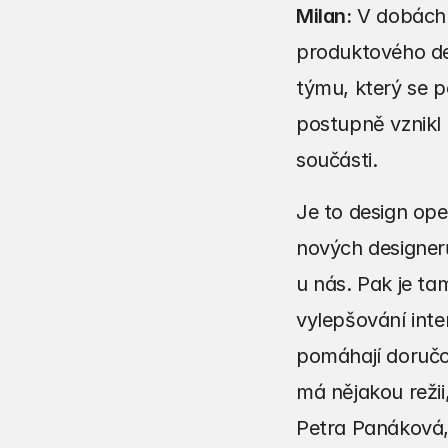
Milan:
 V dobách 
produktového des
týmu, který se p
postupně vznikl 
součásti.
Je to design ope
nových designerů
u nás. Pak je tam
vylepšování inte
pomáhají doručov
má nějakou režii
Petra Panáková, 