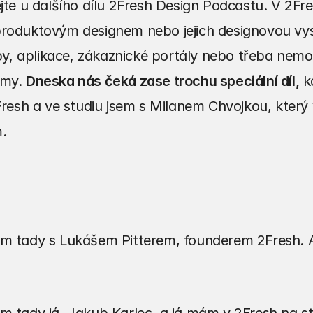
tejte u dalšího dílu 2Fresh Design Podcastu. V 2
roduktovým designem nebo jejich designovou vysp
, aplikace, zákaznické portály nebo třeba nemoc
my. 
Dneska nás čeká zase trochu speciální díl,
 k
2Fresh a ve studiu jsem s Milanem Chvojkou, který
.
em tady s Lukášem Pitterem, founderem 2Fresh. A