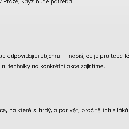
v Praze, když bude potřeba.
a odpovídající objemu — napiš, co je pro tebe fé
lní techniky na konkrétní akce zajistíme.