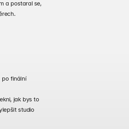
 a postaral se, 
ěrech.
o finální 
ni, jak bys to 
lepšit studio 