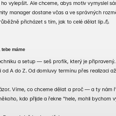
ho vylepšit. Ale chceme, abys motiv vymyslel sám
ity manager dostane včas a ve správných rozm
běžně přicházet s tím, jak to celé dělat líp.💪
a tebe máme
chniku a setup — seš profík, který je připravený.
od A do Z. Od domluvy termínu přes realizaci až p
ázor. Víme, co chceme dělat a proč — a ty nám řek
někoho, kdo přijde a řekne "hele, mohli bychom vy