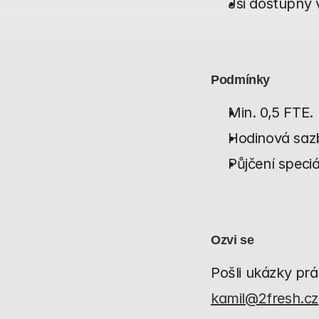
Jsi dostupný 
Podmínky
Min. 0,5 FTE.
Hodinová sazb
Půjčení speciá
Ozvi se
kamil@2fresh.cz