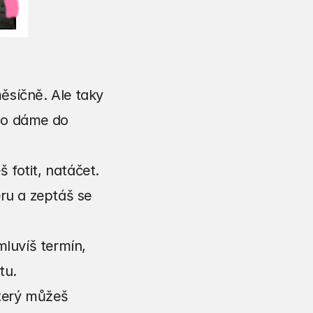
ěsíčně. Ale taky 
co dáme do 
 fotit, natáčet. 
ru a zeptáš se 
luvíš termín, 
tu.
terý můžeš 