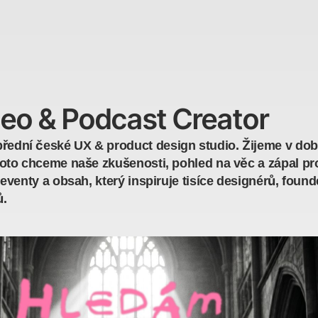
eo & Podcast Creator
řední české UX & product design studio. Žijeme v době 
oto chceme naše zkušenosti, pohled na věc a zápal pro
eventy a obsah, který inspiruje tisíce designérů, founde
ů.