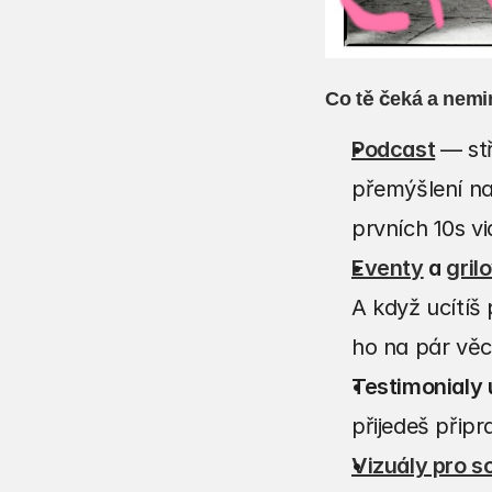
Co tě čeká a nemi
Podcast
— stř
přemýšlení nad
prvních 10s vi
Eventy
 a 
gril
A když ucítíš
ho na pár věc
Testimonialy u
přijedeš přip
Vizuály pro so