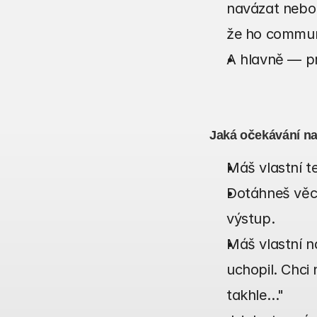
navázat nebo 
že ho commun
A hlavně — prů
Jaká očekávání n
Máš vlastní te
Dotáhneš věci 
výstup.
Máš vlastní n
uchopil. Chci 
takhle…"