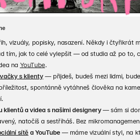
ne
ih, vizuály, popisky, nasazení. Někdy i čtyřikrát m
 tím, jak to celé vylepšit — od studia až po to, 
dea na 
YouTube
.
ovačky s klienty
 — přijdeš, budeš mezi lidmi, budeš
 příležitost, spontánně vytáhneš člověka na kame
í.
 klientů a videa s našimi designery 
— sám si dom
ravený, natočíš a sestříháš. Bez mikromanagemen
ciální sítě
 a YouTube 
— máme vizuální styl, na k