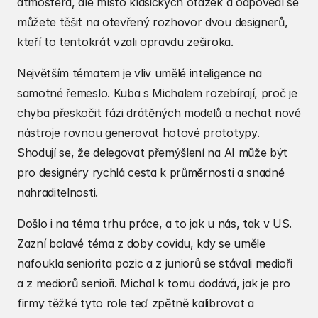
atmosféra, ale místo klasických otázek a odpovědí se 
můžete těšit na otevřený rozhovor dvou designerů, 
kteří to tentokrát vzali opravdu zeširoka.
Největším tématem je vliv umělé inteligence na 
samotné řemeslo. Kuba s Michalem rozebírají, proč je 
chyba přeskočit fázi drátěných modelů a nechat nové 
nástroje rovnou generovat hotové prototypy. 
Shodují se, že delegovat přemýšlení na AI může být 
pro designéry rychlá cesta k průměrnosti a snadné 
nahraditelnosti.
Došlo i na téma trhu práce, a to jak u nás, tak v US. 
Zazní bolavé téma z doby covidu, kdy se uměle 
nafoukla seniorita pozic a z juniorů se stávali medioři 
a z mediorů senioři. Michal k tomu dodává, jak je pro 
firmy těžké tyto role teď zpětně kalibrovat a 