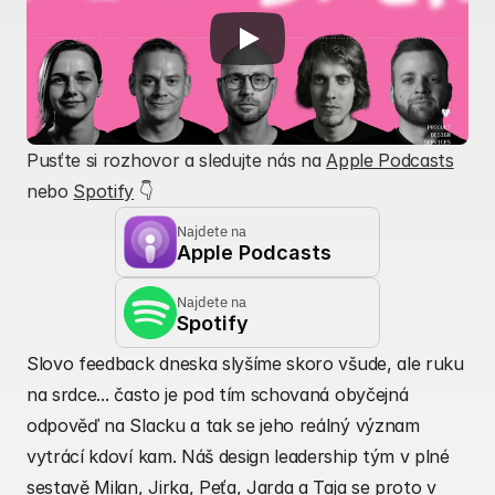
Pusťte si rozhovor a sledujte nás na 
Apple Podcasts
nebo 
Spotify
 👇
Najdete na
Apple Podcasts
Najdete na
Spotify
Slovo feedback dneska slyšíme skoro všude, ale ruku 
na srdce... často je pod tím schovaná obyčejná 
odpověď na Slacku a tak se jeho reálný význam 
vytrácí kdoví kam. Náš design leadership tým v plné 
sestavě Milan, Jirka, Peťa, Jarda a Taja se proto v 