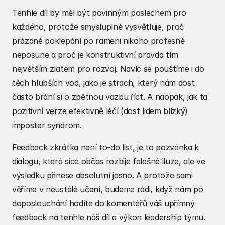
Tenhle díl by měl být povinným poslechem pro 
každého, protože smysluplně vysvětluje, proč 
prázdné poklepání po rameni nikoho profesně 
neposune a proč je konstruktivní pravda tím 
největším zlatem pro rozvoj. Navíc se pouštíme i do 
těch hlubších vod, jako je strach, který nám dost 
často brání si o zpětnou vazbu říct. A naopak, jak ta 
pozitivní verze efektivně léčí (dost lidem blízký) 
imposter syndrom.
Feedback zkrátka není to-do list, je to pozvánka k 
dialogu, která sice občas rozbije falešné iluze, ale ve 
výsledku přinese absolutní jasno. A protože sami 
věříme v neustálé učení, budeme rádi, když nám po 
doposlouchání hodíte do komentářů váš upřímný 
feedback na tenhle náš díl a výkon leadership týmu.