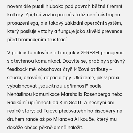
novém díle pustil hluboko pod povrch běžné firemní 
kultury. Zpětná vazba pro nás totiž není nástroj na 
prosazení ega, ale takový základní operační systém, 
který posiluje vztahy a funguje jako skvělá prevence 
před hromaděním frustrací.
V podcastu mluvíme o tom, jak v 2FRESH pracujeme 
s otevřenou komunikací. Dozvíte se, proč by správný 
feedback měl obsahovat čtyři klíčové atributy – 
situaci, chování, dopad a tipy. Ukážeme, jak v praxi 
vybalancovat „soucitnou upřímnost“ podle 
Nenásilnou komunikace Marshalla Rosenberga nebo 
Radikální upřímnosti od Kim Scott. A nechybí ani 
reálné story: od Tajova předsvatebního discovery na 
druhém rande až po Milanova AI kouče, který mu 
dokáže občas pěkně drsně naložit.