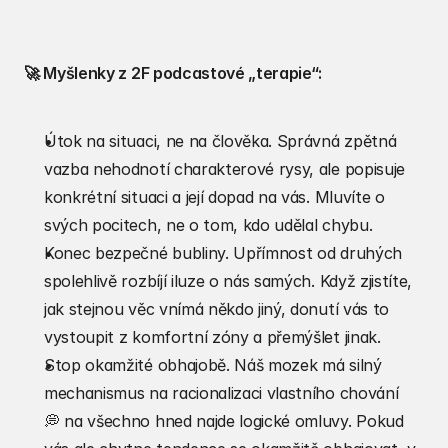
🚀 Myšlenky z 2F podcastové „terapie“:
Útok na situaci, ne na člověka. Správná zpětná 
vazba nehodnotí charakterové rysy, ale popisuje 
konkrétní situaci a její dopad na vás. Mluvíte o 
svých pocitech, ne o tom, kdo udělal chybu.
Konec bezpečné bubliny. Upřímnost od druhých 
spolehlivě rozbíjí iluze o nás samých. Když zjistíte, 
jak stejnou věc vnímá někdo jiný, donutí vás to 
vystoupit z komfortní zóny a přemýšlet jinak.
Stop okamžité obhajobě. Náš mozek má silný 
mechanismus na racionalizaci vlastního chování 
💭 na všechno hned najde logické omluvy. Pokud 