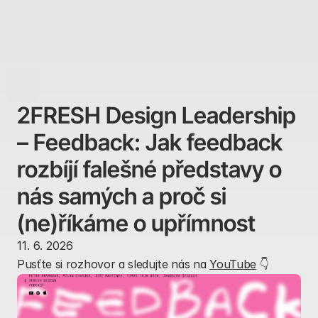
2FRESH
MENU
2FRESH Design Leadership 
– Feedback: Jak feedback 
rozbíjí falešné představy o 
nás samých a proč si 
(ne)říkáme o upřímnost
11. 6. 2026
Pusťte si rozhovor a sledujte nás na 
YouTube
 👇