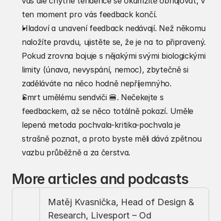
vás ale chytne tendence se okamžitě obhajovat, v 
ten moment pro vás feedback končí.
Hladoví a unavení feedback nedávají. Než někomu 
naložíte pravdu, ujistěte se, že je na to připravený. 
Pokud zrovna bojuje s nějakými svými biologickými 
limity (únava, nevyspání, nemoc), zbytečně si 
zaděláváte na něco hodně nepříjemnýho.
Smrt umělému sendviči 🍔. Nečekejte s 
feedbackem, až se něco totálně pokazí. Uměle 
lepená metoda pochvala-kritika-pochvala je 
strašně poznat, a proto byste měli dává zpětnou 
vazbu průběžně a za čerstva.
More articles and podcasts
Matěj Kvasnička, Head of Design & 
Research, Livesport – Od 